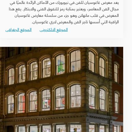
يعد معرض غاغوسيان للفن في نيويورك من الأماكن الرائدة عالميًا في
مجال الفن المعاصر، ويعتبر بمثابة رمز للتفوق الفني والابتكار. يقع هذا
المعرض في قلب مانهاتن وهو جزء من سلسلة معارض غاغوسيان
الراقية التي أسسها تاجر الفن والمعرض لاري غاغوسيان.
الموقع الالكترونى
الموقع الجغرافى