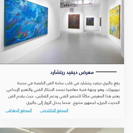
معرض ديفيد ريتشارد
يقع جاليري ديفيد ريتشارد في قلب ساحة الفن النابضة في مدينة
نيويورك، وهو وجهة فنية معاصرة تجسد الابتكار الفني والتعبير الإبداعي.
يعتبر هذا المعرض مكانًا للتحفيز الفني ودعم الفنانين، حيث يقدم الفن
الحديث الجريء لجمهور متنوع. عندما يدخل الزوار إلى جاليري
الموقع الالكترونى
الموقع الجغرافى