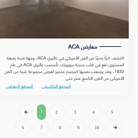
معارض ACA
اكتشف كنزًا زمنيًا من الفن الأمريكي في غاليري ACA، وجهة فنية رفيعة
المستوى تقع في قلب مدينة نيويورك. تأسست غاليري ACA في عام
1932، وقد وضعت نفسها كمصدر متميز لعرض مجموعة غنية من الفن
الأمريكي من القرن التاسع عشر حتى
الموقع الالكترونى
الموقع الجغرافى
1
2
3
4
5
6
7
8
9
10