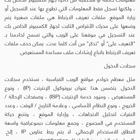
، ولكنها تسجل فقط المعلومات التي تطوع بها عند التسجيل أو
زيارة الموقع. ملفات تعريف الارتباط هي ملفات صغيرة يتم
وضعها على محرك الأقراص الثابت لجهاز الكمبيوتر الخاص بك
عند التسجيل في موقعنا على الويب والتي تسمح لخادمنا بـ
"التعرف على" أو "تذكر" من أنت كلما عدت. يمكن حذف ملفات
تعريف الارتباط باتباع إرشادات ملف مساعدة المستعرض.
سجلات الدخول
مثل معظم خوادم مواقع الويب القياسية ، نستخدم سجلات
الدخول. يتضمن هذا عنوان بروتوكول الإنترنت (IP) ، ونوع
المستعرض ، ومزود خدمة الإنترنت (ISP) ، وصفحات الإحالة /
الخروج ، ونوع النظام الأساسي ، وعلامة التاريخ / الوقت ، وعدد
النقرات لتحليل الاتجاهات ، وإدارة الموقع ، وتتبع حركة
المستخدم في المجموع ، وجمع معلومات ديموغرافية واسعة
النطاق للاستخدام الإجمالي. لا يتم ربط عناوين IP ، إلخ.
بالمعلومات الشخصية القابلة لل identification.