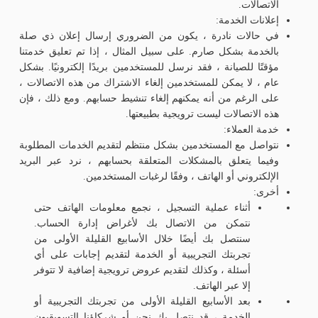
الاتصالات.
إعلانات الخدمة:
في حالات نادرة ، يكون من الضروري إرسال إعلان ذي صلة
بالخدمة بشكل صارم. على سبيل المثال ، إذا تم تعليق خدمتنا
مؤقتًا للصيانة ، فقد نرسل للمستخدمين بريدًا إلكترونيًا. بشكل
عام ، لا يمكن للمستخدمين إلغاء الاشتراك من هذه الاتصالات ،
على الرغم من أنه يمكنهم إلغاء تنشيط حسابهم. ومع ذلك ، فإن
هذه الاتصالات ليست ترويجية بطبيعتها.
خدمة العملاء:
نتواصل مع المستخدمين بشكل منتظم لتقديم الخدمات المطلوبة
وفيما يتعلق بالمشكلات المتعلقة بحسابهم ، نرد عبر البريد
الإلكتروني أو الهاتف ، وفقًا لرغبات المستخدمين.
أخرى:
أثناء عملية التسجيل ، نجمع معلومات الهاتف حتى
نتمكن من الاتصال بك لأغراض إدارة الحساب.
سنتصل بك أيضًا خلال الأسابيع القليلة الأولى من
تجربتك التجريبية أو الخدمة لتقديم إجابات على أي
أسئلة ، وكذلك لتقديم عروض ترويجية إضافية لا تتوفر
إلا عبر الهاتف.
بعد الأسابيع القليلة الأولى من تجربتك التجريبية أو
الخدمة ، قد نتصل بك نحن أو شركاؤنا التسويقيون