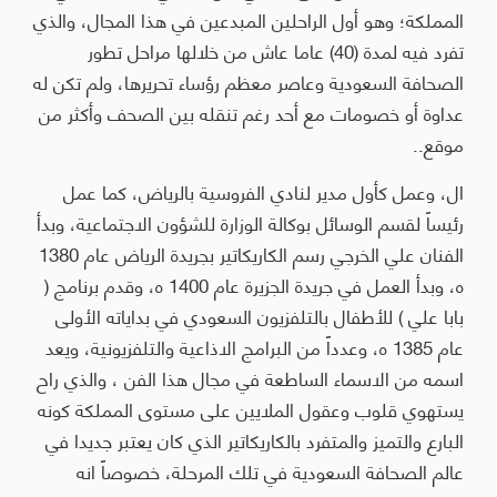
المملكة؛ وهو أول الراحلين المبدعين في هذا المجال، والذي
تفرد فيه لمدة (40) عاما عاش من خلالها مراحل تطور
الصحافة السعودية وعاصر معظم رؤساء تحريرها، ولم تكن له
عداوة أو خصومات مع أحد رغم تنقله بين الصحف وأكثر من
موقع..
ال، وعمل كأول مدير لنادي الفروسية بالرياض، كما عمل
رئيساً لقسم الوسائل بوكالة الوزارة للشؤون الاجتماعية، وبدأ
الفنان علي الخرجي رسم الكاريكاتير بجريدة الرياض عام 1380
ه، وبدأ العمل في جريدة الجزيرة عام 1400 ه، وقدم برنامج (
بابا علي ) للأطفال بالتلفزيون السعودي في بداياته الأولى
عام 1385 ه، وعدداً من البرامج الاذاعية والتلفزيونية، ويعد
اسمه من الاسماء الساطعة في مجال هذا الفن ، والذي راح
يستهوي قلوب وعقول الملايين على مستوى المملكة كونه
البارع والتميز والمتفرد بالكاريكاتير الذي كان يعتبر جديدا في
عالم الصحافة السعودية في تلك المرحلة، خصوصاً انه