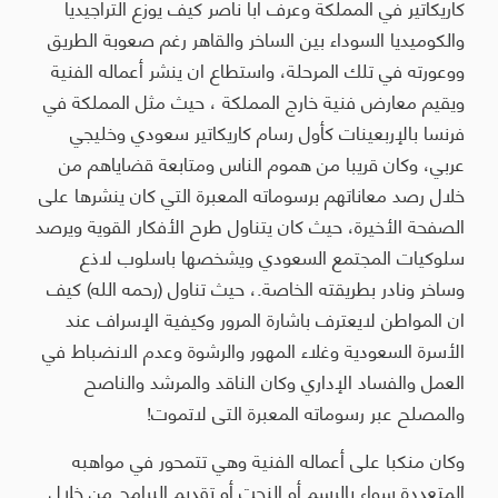
كاريكاتير في المملكة وعرف ابا ناصر كيف يوزع التراجيديا
والكوميديا السوداء بين الساخر والقاهر رغم صعوبة الطريق
ووعورته في تلك المرحلة، واستطاع ان ينشر أعماله الفنية
ويقيم معارض فنية خارج المملكة ، حيث مثل المملكة في
فرنسا بالإربعينات كأول رسام كاريكاتير سعودي وخليجي
عربي، وكان قريبا من هموم الناس ومتابعة قضاياهم من
خلال رصد معاناتهم برسوماته المعبرة التي كان ينشرها على
الصفحة الأخيرة، حيث كان يتناول طرح الأفكار القوية ويرصد
سلوكيات المجتمع السعودي ويشخصها باسلوب لاذع
وساخر ونادر بطريقته الخاصة.، حيث تناول (رحمه الله) كيف
ان المواطن لايعترف باشارة المرور وكيفية الإسراف عند
الأسرة السعودية وغلاء المهور والرشوة وعدم الانضباط في
العمل والفساد الإداري وكان الناقد والمرشد والناصح
والمصلح عبر رسوماته المعبرة التى لاتموت!
وكان منكبا على أعماله الفنية وهي تتمحور في مواهبه
المتعددة سواء بالرسم أو النحت أو تقديم البرامج من خلال