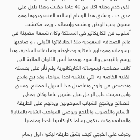
الذي خدم وطنه اكثر من 40 عاما مضت وهذا دليل على
مدى حب وعشق هذا الرسام لرسالته الفنية ودورها وهو
مفتون بحب الوطن وعشقه وإنتمائه ، ويعد مكتشف
أسلوب فن الكاريكاتير في المملكة وكان شمعة مضيئة في
عالم الصحافة السعودية منذ انطلاقاتها الأولى ، و صاحبها
برسوماته وهوغارق بأفكاره وخطوطه وتعليقاته الساخرة، وبدأ
يرسم بالأبيض والأسود وبعدها أتقن الألوان المائية التي
كانت مصاحبه لرسوماته الكاريكاتورية ولم تأثر على بصمته
الفنية الخاصة به التي لاتشبه احدا سواها، وقد برع وابدع
وتخصص في ولوج وتفاصيل هذا السهل الممتنع، وسبق
واني تعرفت على الراحل قبل عشرين عاما وكان يعطي
النصائح ويشجع الشباب الموهوبين ويدلهم على الطريقة
الأسلم والأصوب والأنجع ويوصى المواهب الشابة بالمثابرة
والمتابعة وكيف تكون رساما كاريكاتيريا ناجحا ومتميزا.
وعرف علي الخرجي كيف يشق طريقه ليكون اول رسام