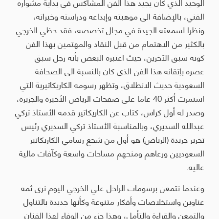
الوحيد الذي كان يجيد هذا الفن المشاكس في بداية مشواره
الفني، بالإضافة الى موهبته وإبداعه ودراسته وخبراته،
ونظرا لسمعته الجيدة في مجال تخصصه، فقد حظي الخرجي
بالكثير من الاهتمام من قبل النقاد والمهتمين بهذا الفن
كونه سبق الآخرين، حيث اعتبره البعض بأنه رجل سبق
عصره بإتقانه هذا الفن الذي كان بالنسبة الى الصحافة
السعودية حديث الانطلاق، وتظهر رسومه الكاريكاتيرية التي
استمرت أكثر 40 عاما على صفحات الرياض الأخيرة والجزيرة،
وصدر له أول كراس، كتاب عن الكاريكاتير قدمه الأستاذ تركي
عبدالله السديري، وبالمناسبة الأستاذ تركي السديري رئيس
تحرير جريدة (الرياض) هو أول من شجع رسامي الكاريكاتير
السعوديين ورعاهم ومنحهم مساحات واسعة وكآفات مالية
عالية.
وعندما نتمعن برسومات الراحل علي الخرجي اليوم نرى ثمة
عناوين واستخلاصات وأفكار متنوعة وكأنها جديدة بالتناول
والتمعن والقراءة والتأمل، وهذا جزء من الوفاء لهذا الفنان