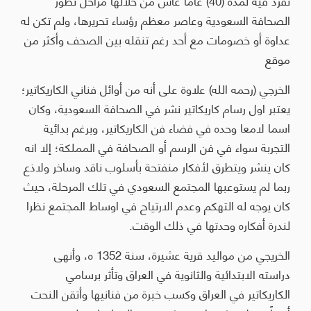
الصحافة السعودية وعاصر معظم رؤساء تحريرها، ولم تكن له
عداوة أو خصومات مع أحد رغم تنقله بين الصحف وأكثر من
موقع
الخرجي (رحمه الله) علاوة على أنه من أوائل فناني الكاريكاتير؛
يعتبر اول رسام كاريكاتير نشر في الصحافة السعودية، وكان
اسما لامعا وحده في فضاء فن الكاريكاتير، وبرغم بدائية
التجربة سواء في فن الرسم أو الصحافة في المملكة؛ إلا انه
كان ينشر ويتطرق لأفكار منفتحة بأسلوب ناقد وساخر ولاذع
ربما لم يستوعبها المجتمع السعودي في تلك المرحلة، حيث
كان يوجه له التهكم وعدم الارتياح في اوساط المجتمع نظرا
لندرة أفكاره وحدتها في ذلك الوقت.
الخريجي من مواليد قرية عشيرة، سنة 1352 ه، وأنهى
دراسته الابتدائية والثانوية في العراق وتأثر برسامي
الكاريكاتير في العراق وكسب خبرة من فنانيها وأتقن النحت