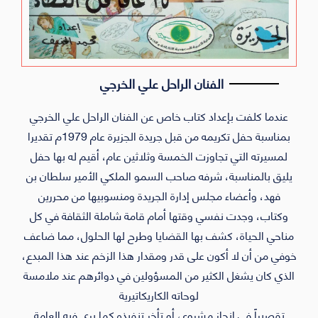
الفنان الراحل علي الخرجي
عندما كلفت بإعداد كتاب خاص عن الفنان الراحل علي الخرجي
بمناسبة حفل تكريمه من قبل جريدة الجزيرة عام 1979م تقديرا
لمسيرته التي تجاوزت الخمسة وثلاثين عام، أقيم له بها حفل
يليق بالمناسبة، شرفه صاحب السمو الملكي الأمير سلطان بن
فهد، وأعضاء مجلس إدارة الجريدة ومنسوبيها من محررين
وكتاب، وجدت نفسي وقتها أمام قامة شاملة الثقافة في كل
مناحي الحياة، كشف بها القضايا وطرح لها الحلول، مما ضاعف
خوفي من أن لا أكون على قدر ومقدار هذا الزخم عند هذا المبدع،
الذي كان يشغل الكثير من المسؤولين في دوائرهم عند ملامسة
لوحاته الكاريكاتيرية
تقصيراً في إنجاز مشروع، أو تأخر تنفيذه كما يرى فيه العامة