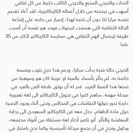
النحات والخرجي المذيع والخرجي الكاتب خليط من كل ثقافي
أسهب في ترجمته من خلال أعماله الكاريكاتيرية، لقد أعاد تقديم
نفسه مرارا لنا دون أن نتنبه لهذا، إصرار من جانبه على إشاعة
الحالة الثقافية التي همشت لسنوات فوجد هو نفسه أن أنسب
طريقة لإيصال الهم الثقافي هي ممارسة الكاريكاتير لأكثر من 35
عاما.
الخرجي حالة فنية بدأت مبكرا، ورغم هذا خرج بثوب وبصمة
خاصة به، لم يتأثر بأسماء عالمية او عربية كان هو وموهبة من
صنعا هذا النمط الفريد. قدر له أن يوثق علاقة الفن بالفرد في
مرحلة مهمة، ساهم كثيرا في تحويل الكاريكاتير الى لغة تعبيرية
دارجة تدور حولها النقاشات في المجالس وحتى أثناء وجود الاسرة
حول مادة الطعام، دخل معه فن الكاريكاتير السعودي الى رحابة
المعايشة والتأثر. أبو ناصر أختار لغة مستقاة من أفواه مجتمعه،
وحاول ونجح في أن يجمع مرحلة تأسيسية وكما نجح بامتياز في