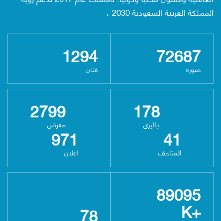
المملكة العربية السعودية 2030 ،
1294
72687
صوره
فنان
2799
178
جاليرى
معرض
971
41
المتاحف
اعلان
89095
K+
78